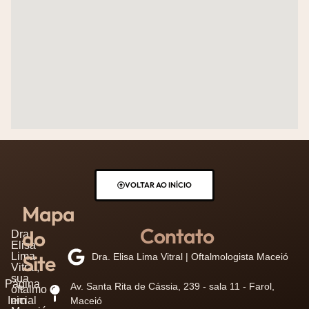
VOLTAR AO INÍCIO
Mapa
Contato
do
Dra.
Elisa
Lima
Site
Dra. Elisa Lima Vitral | Oftalmologista Maceió
Vitral,
sua
Página
Av. Santa Rita de Cássia, 239 - sala 11 - Farol,
oftalmo
Inicial
em
Maceió