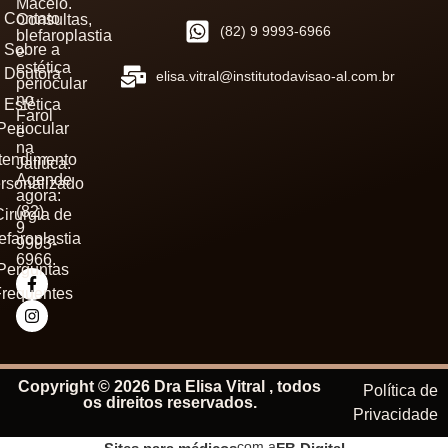
Maceió.
Contato
Consultas,
(82) 9 9993-6966
blefaroplastia
Sobre a
e
estética
Doutora
elisa.vitral@institutodavisao-al.com.br
periocular
no
Estética
Farol
Periocular
e
na
tendimento
Jatiúca.
Agende
rsonalizado
agora:
(82)
irurgia de
9
efaroplastia
9993-
6966.
Perguntas
requentes
Copyright © 2026 Dra Elisa Vitral , todos
Política de
os direitos reservados.
Privacidade
com a